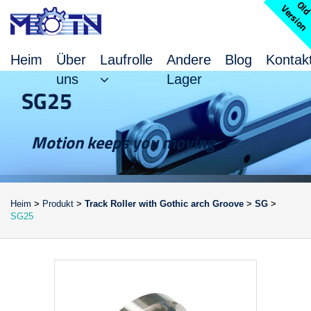
l
V
n
Heim
Über
Laufrolle
Andere
Blog
Kontak
uns
Lager
SG25
Motion keeps you moving
Heim
>
Produkt
>
Track Roller with Gothic arch Groove
>
SG
>
SG25