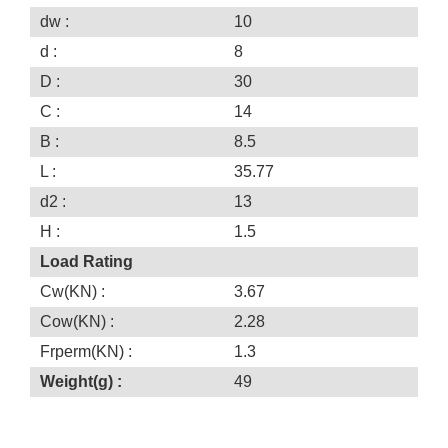
dw :
10
d :
8
D :
30
C :
14
B :
8.5
L :
35.77
d2 :
13
H :
1.5
Load Rating
Cw(KN) :
3.67
Cow(KN) :
2.28
Frperm(KN) :
1.3
Weight(g) :
49