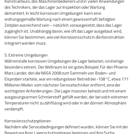
Konstrukteurs, des Maschinenbedieners und in vielen Anwendungen
des Technikers, der das Lager zur Inspektion oder Wartung
demontiert.
In leicht korrosiven Umgebungen kann eine
ordnungsgemäße Wartung nach einem gewissenhaft befolgten
Zeitplan ausreichend sein – natürlich vorausgesetzt, dass das Lager
zugänglich ist.
Unabhängig davon, wie oft das Lager ausgebaut wird,
können Sie bestimmen, wie viel Korrosionsschutz in die Konstruktion
integriert werden muss.
5. Extreme Umgebungen
Während alle korrosiven Umgebungen die Lager belasten, sind einige
besonders extrem.
Der Weltraum ist ein gutes Beispiel.
Für den Phoenix
Mars Lander, den die NASA 2008 zum Sammeln von Boden- und
Eisproben startete, war ein reibungsloser Betrieb bei -108°C, etwa 171
Millionen Meilen vom nächsten Servicetechniker entfernt, eine der
wichtigsten Anforderungen.
Die Lager mussten beheizt und mit einem
ausgasungsarmen Schmierstoff gefüllt werden, der bei solch extremen
Temperaturen nicht zu zähflüssig wird oder in der dünnen Atmosphäre
verdampft.
Korrosionsschutzoptionen
Nachdem alle Servicebedingungen definiert wurden, können Sie mit der
Bewertung Ihrer Lagerschutzoptionen beginnen und Ihre Suche