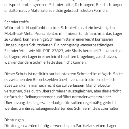
entsprechend eingrenzen.
Schmiermittel, Dichtungen, Beschichtungen
und alternative Materialien sind die gebräuchlichsten Formen.
Schmierstoffe
Während die Hauptfunktion eines Schmierfilms darin besteht, den
Metall-auf-Metall-Verschleiß zu minimieren (und manchmal das Lager
zu kühlen), können einige Schmiermittel in einer leicht korrosiven
Umgebung als Schutz dienen.
Ein hochgradig wasserbeständiges
Schmierfett – wie MIL-PRF-23827, wie Shells Aeroshell 7 – kann dazu
beitragen, ein Lager in einer leicht feuchten Umgebung zu schützen,
während andere Schmierfette dies nicht können.
Dieser Schutz ist natürlich nur bei intaktem Schmierfilm möglich.
Sollte
es zwischen den Betriebszyklen überhitzen, austrocknen oder sich
absetzen, kann man sich nicht darauf verlassen.
Manche Leute
versuchen, dies durch Überschmieren auszugleichen, aber dies erhöht
einfach das Reibungsmoment und führt normalerweise zu einer
Überhitzung des Lagers.
Leerlaufgeräte sollten regelmäßig gedreht
werden, um die Schutzeigenschaften des Schmiermittels zu erhalten.
Dichtungen
Dichtungen werden häufig verwendet, um Partikel aus einem Lager