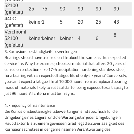
52100
25
75
90
99
99
99
(gefettet)
440C
keiner
1
5
20
25
43
(gefettet)
Verchromt
8
52100
keiner
keiner
keiner
4
6
(gefettet)
3. Korrosionsbeständigkeitsbewertungen
Bearings should have a corrosion life about the same as their expected
service life. Why, for example, choose a material that offers 20 years of
corrosion protection (like 17-4 precipitation hardening stainless steel)
for a bearing with an expected fatigue life of only six years? Conversely,
you can't expect a fatigue life of 10,000 hours from a shipboard bearing
made of materials likely to rust solid after being exposed to salt spray for
just 96 hours. All criteria must be in sync.
4. Frequency of maintenance
Die Korrosionsbeständigkeitsbewertungen sind spezifisch für die
Umgebung eines Lagers, und die Wartung ist in jeder Umgebung ein
Hauptfaktor.
Bis zu einem gewissen Grad liegt die Zuverlässigkeit des
Korrosionsschutzes in der gemeinsamen Verantwortung des