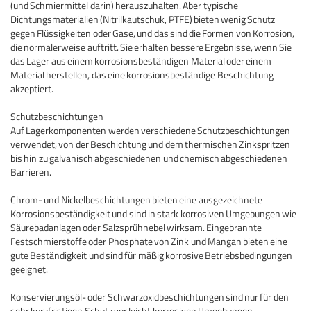
(und Schmiermittel darin) herauszuhalten.
Aber typische
Dichtungsmaterialien (Nitrilkautschuk, PTFE) bieten wenig Schutz
gegen Flüssigkeiten oder Gase, und das sind die Formen von Korrosion,
die normalerweise auftritt.
Sie erhalten bessere Ergebnisse, wenn Sie
das Lager aus einem korrosionsbeständigen Material oder einem
Material herstellen, das eine korrosionsbeständige Beschichtung
akzeptiert.
Schutzbeschichtungen
Auf Lagerkomponenten werden verschiedene Schutzbeschichtungen
verwendet, von der Beschichtung und dem thermischen Zinkspritzen
bis hin zu galvanisch abgeschiedenen und chemisch abgeschiedenen
Barrieren.
Chrom- und Nickelbeschichtungen bieten eine ausgezeichnete
Korrosionsbeständigkeit und sind in stark korrosiven Umgebungen wie
Säurebadanlagen oder Salzsprühnebel wirksam.
Eingebrannte
Festschmierstoffe oder Phosphate von Zink und Mangan bieten eine
gute Beständigkeit und sind für mäßig korrosive Betriebsbedingungen
geeignet.
Konservierungsöl- oder Schwarzoxidbeschichtungen sind nur für den
sehr kurzfristigen Schutz vor leicht korrosiven Umgebungen