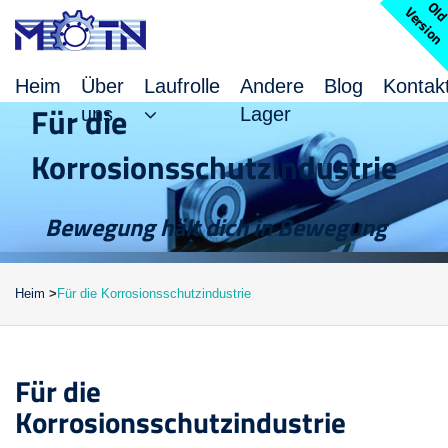
l
V
n
Heim
Über
Laufrolle
Andere
Blog
Kontak
Für die
uns
Lager
Korrosionsschutzindustrie
Bewegung hält dich in Bewegung
Heim
>
Für die Korrosionsschutzindustrie
Für die
Korrosionsschutzindustrie