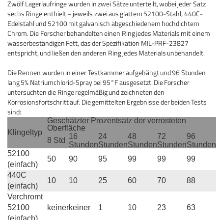
Zwölf Lagerlaufringe wurden in zwei Sätze unterteilt, wobei jeder Satz
sechs Ringe enthielt – jeweils zwei aus glattem 52100-Stahl, 440C-
Edelstahl und 52100 mit galvanisch abgeschiedenem hochdichtem
Chrom.
Die Forscher behandelten einen Ring jedes Materials mit einem
wasserbeständigen Fett, das der Spezifikation MIL-PRF-23827
entspricht, und ließen den anderen Ring jedes Materials unbehandelt.
Die Rennen wurden in einer Testkammer aufgehängt und 96 Stunden
lang 5% Natriumchlorid-Spray bei 95°F ausgesetzt.
Die Forscher
untersuchten die Ringe regelmäßig und zeichneten den
Korrosionsfortschritt auf.
Die gemittelten Ergebnisse der beiden Tests
sind:
Geschätzter Prozentsatz der verrosteten
Oberfläche
Klingeltyp
16
24
48
72
96
8 Std
Stunden
Stunden
Stunden
Stunden
Stunden
52100
50
90
95
99
99
99
(einfach)
440C
10
10
25
60
70
88
(einfach)
Verchromt
52100
keiner
keiner
1
10
23
63
(einfach)