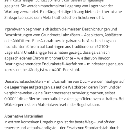
geeignet.
Sie werden manchmal zur Lagerung von Lagern vor der
Wartung verwendet.
Eine längerfristige Lösung bietet das thermische
Zinkspritzen, das dem Metall kathodischen Schutz verleiht.
Irgendwann beginnen sich jedoch die meisten Beschichtungen und
Beschichtungen vom Grundmetall abzulösen – Absplittern, Abblättern
oder Abblättern.
Eine Ausnahme: die galvanische Abscheidung von
hochdichtem Chrom auf Laufringen aus traditionellem 52100-
Lagerstahl.
Unabhängige Tests haben gezeigt, dass galvanisch
abgeschiedenes Chrom mit hoher Dichte – wie das von Kaydon
Bearings verwendete Endurakote®-Verfahren – mindestens genauso
korrosionsbeständig ist wie 440C-Edelstahl.
Diese Schutzschichten – mit Ausnahme von DLC – werden häufiger auf
die Lagerringe aufgetragen als auf die Wälzkörper, deren Form und der
vergleichsweise kleine Durchmesser es schwierig machen, selbst
0,0001" dicke Bleche innerhalb der zulässigen Toleranzen zu halten. Bei
Wälzkörpern ist ein Materialwechsel in der Regel ratsam.
Alternative Materialien
In extrem korrosiven Umgebungen ist der beste Weg – und oft der
teuerste und zeitaufwändigste – der Ersatz von Standardstahl durch