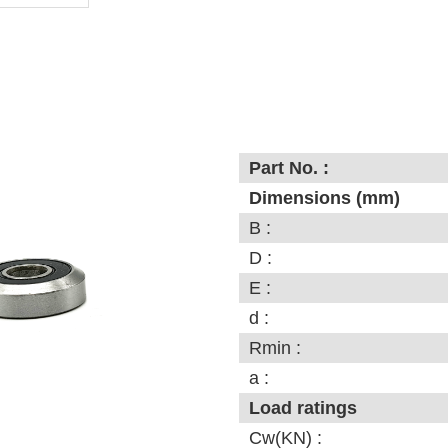
Part No. :
Dimensions (mm)
B :
D :
E :
d :
Rmin :
a :
Load ratings
Cw(KN) :