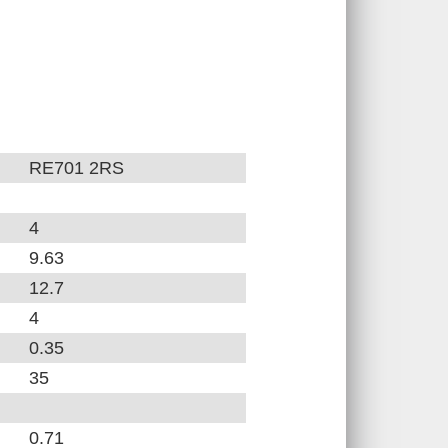
RE701 2RS
4
9.63
12.7
4
0.35
35
0.71