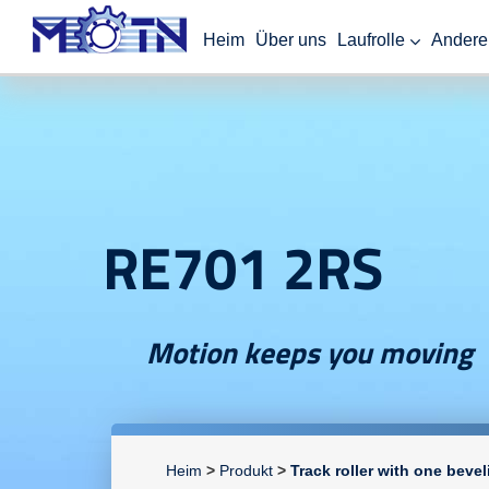
Heim
Über uns
Laufrolle
Andere
RE701 2RS
Motion keeps you moving
Heim
>
Produkt
>
Track roller with one bevel