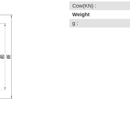
Cow(KN) :
Weight
g :