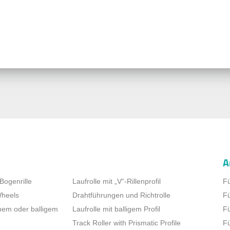
A
 Bogenrille
Laufrolle mit „V“-Rillenprofil
Fü
Wheels
Drahtführungen und Richtrolle
Fü
chem oder balligem
Laufrolle mit balligem Profil
Fü
Track Roller with Prismatic Profile
Fü