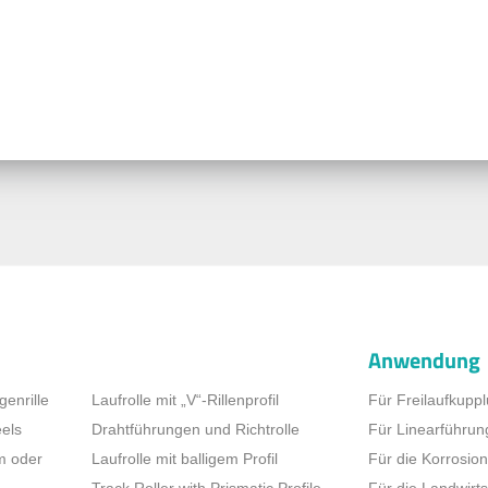
Anwendung
genrille
Laufrolle mit „V“-Rillenprofil
Für Freilaufkupp
els
Drahtführungen und Richtrolle
Für Linearführun
em oder
Laufrolle mit balligem Profil
Für die Korrosion
Track Roller with Prismatic Profile
Für die Landwirts