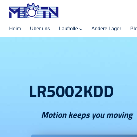
Heim
Über uns
Laufrolle
Andere Lager
Bl
LR5002KDD
Motion keeps you moving