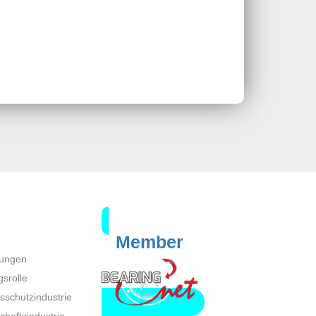
Member
lungen
gsrolle
sschutzindustrie
chaftsindustrie