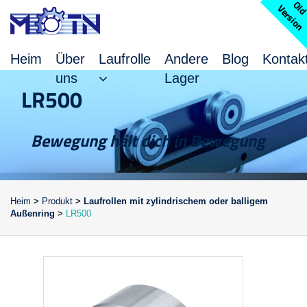
l
V
n
Heim
Über
Laufrolle
Andere
Blog
Kontak
uns
Lager
LR500
Bewegung hält dich in Bewegung
Heim
>
Produkt
>
Laufrollen mit zylindrischem oder balligem
Außenring
>
LR500