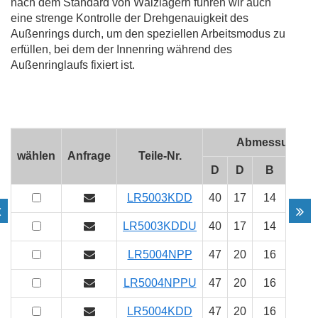
nach dem Standard von Wälzlagern führen wir auch
eine strenge Kontrolle der Drehgenauigkeit des
Außenrings durch, um den speziellen Arbeitsmodus zu
erfüllen, bei dem der Innenring während des
Außenringlaufs fixiert ist.
Abmessungen
wählen
Anfrage
Teile-Nr.
D
D
B
C
LR5003KDD
40
17
14
14
LR5003KDDU
40
17
14
14
LR5004NPP
47
20
16
16
LR5004NPPU
47
20
16
16
LR5004KDD
47
20
16
16