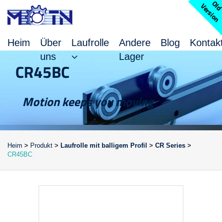
l
V
n
Heim
Über
Laufrolle
Andere
Blog
Kontak
uns
Lager
CR45BC
Motion keeps you moving
Heim
>
Produkt
>
Laufrolle mit balligem Profil
>
CR Series
>
CR45BC