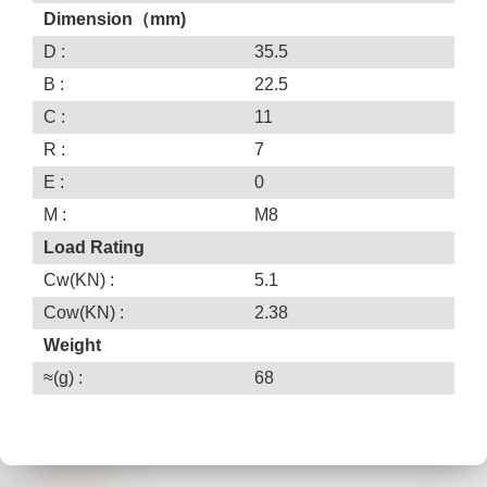
Dimension（mm)
D :
35.5
B :
22.5
C :
11
R :
7
E :
0
M :
M8
Load Rating
Cw(KN) :
5.1
Cow(KN) :
2.38
Weight
≈(g) :
68